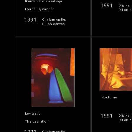
Ikuinen sivustakatsoja
1991
Öljy kan
Eternal Bystander
Oil on c
1991
Öljy kankaalle.
Oil on canvas.
Nocturne
Levitaatio
1991
Öljy kan
Oil on c
The Levitation
1991
Öljy kankaalle.