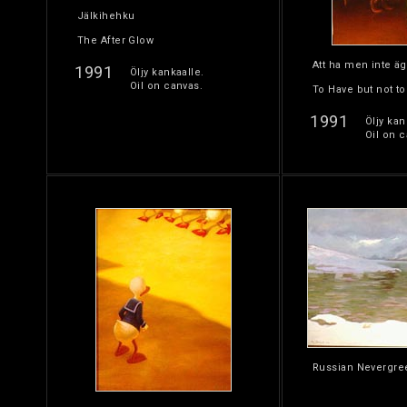
Jälkihehku
The After Glow
Att ha men inte ä
1991
Öljy kankaalle.
Oil on canvas.
To Have but not t
1991
Öljy kan
Oil on c
Russian Nevergre