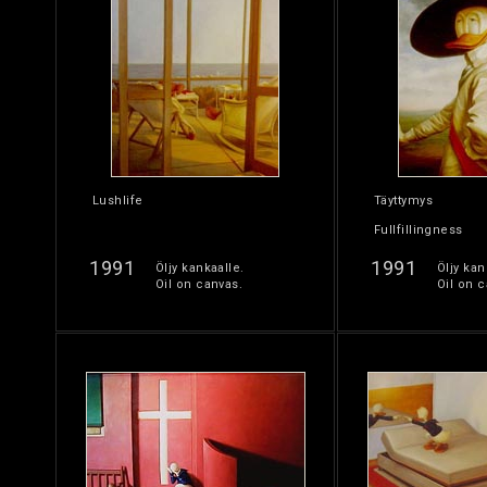
Lushlife
Täyttymys
Fullfillingness
1991
1991
Öljy kankaalle.
Öljy kan
Oil on canvas.
Oil on c