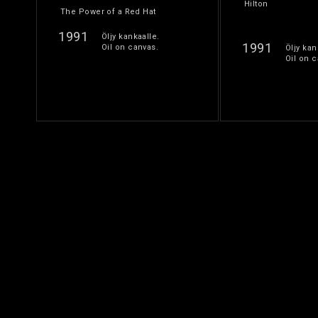
Hilton
The Power of a Red Hat
1991
Öljy kankaalle.
1991
Oil on canvas.
Öljy kan
Oil on c