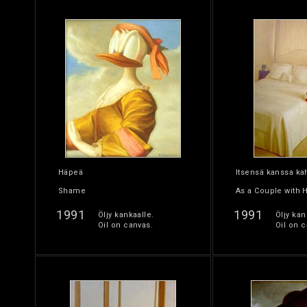
Häpeä
Itsensä kanssa k
Shame
As a Couple with 
1991
1991
Öljy kankaalle.
Öljy kan
Oil on canvas.
Oil on c