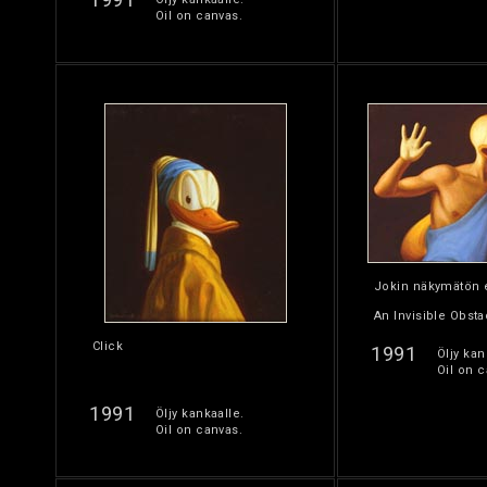
Oil on canvas.
Jokin näkymätön 
An Invisible Obsta
Click
1991
Öljy kan
Oil on c
1991
Öljy kankaalle.
Oil on canvas.